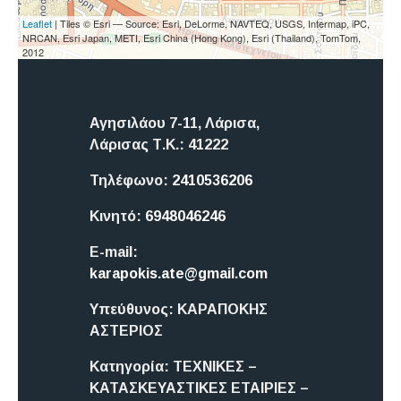
Leaflet
| Tiles © Esri — Source: Esri, DeLorme, NAVTEQ, USGS, Intermap, iPC,
NRCAN, Esri Japan, METI, Esri China (Hong Kong), Esri (Thailand), TomTom,
2012
Αγησιλάου 7-11, Λάρισα,
Λάρισας
Τ.Κ.: 41222
Τηλέφωνο:
2410536206
Κινητό:
6948046246
E-mail:
karapokis.ate@gmail.com
Υπεύθυνος:
ΚΑΡΑΠΟΚΗΣ
ΑΣΤΕΡΙΟΣ
Κατηγορία:
ΤΕΧΝΙΚΕΣ –
ΚΑΤΑΣΚΕΥΑΣΤΙΚΕΣ ΕΤΑΙΡΙΕΣ –